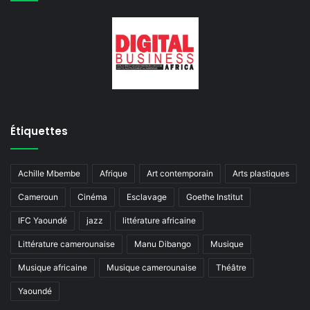
Étiquettes
Achille Mbembe
Afrique
Art contemporain
Arts plastiques
Cameroun
Cinéma
Esclavage
Goethe Institut
IFC Yaoundé
jazz
littérature africaine
Littérature camerounaise
Manu Dibango
Musique
Musique africaine
Musique camerounaise
Théâtre
Yaoundé