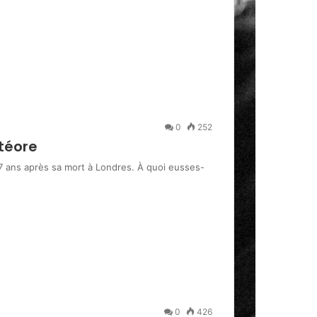
0
252
étéore
47 ans après sa mort à Londres. À quoi eusses-
0
426