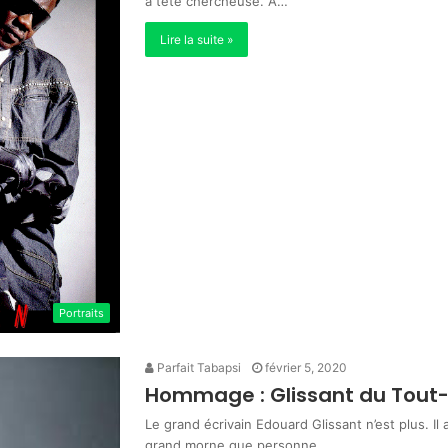
a tête chercheuse. A…
Lire la suite »
Portraits
Parfait Tabapsi
février 5, 2020
Hommage : Glissant du Tou
Le grand écrivain Edouard Glissant n’est plus. Il 
grand morne que personne…