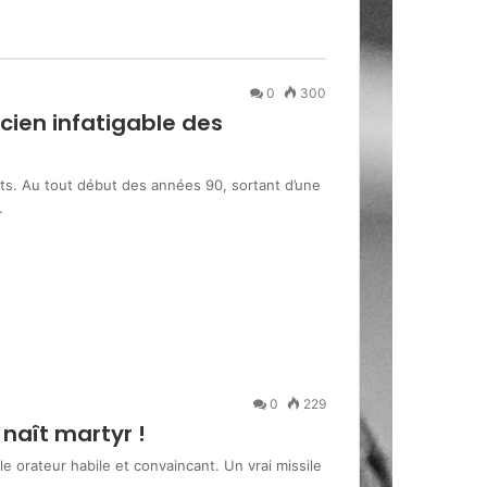
0
300
cien infatigable des
s. Au tout début des années 90, sortant d’une
…
0
229
naît martyr !
e orateur habile et convaincant. Un vrai missile