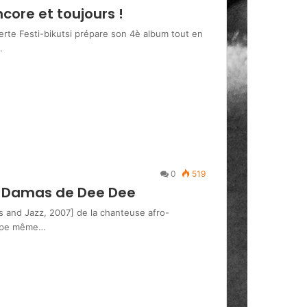
core et toujours !
erte Festi-bikutsi prépare son 4è album tout en
…
0
519
de Damas de Dee Dee
cs and Jazz, 2007] de la chanteuse afro-
type même…