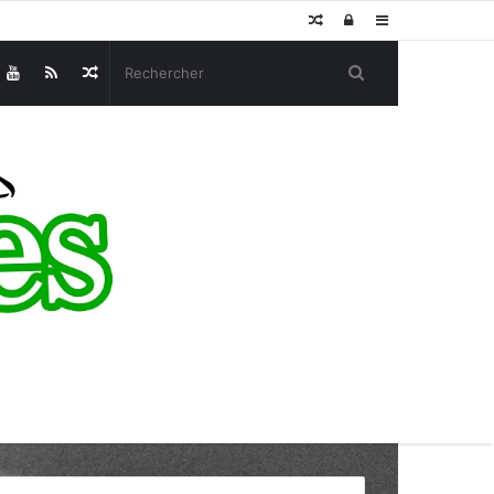
Article
Connexion
Sidebar
Aléatoire
(barre
Article
latérale)
Aléatoire