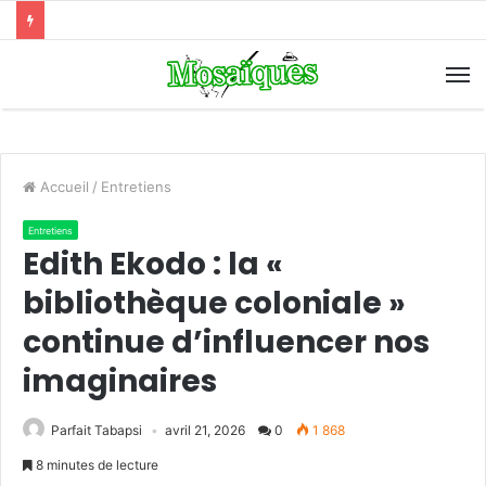
Accueil
/
Entretiens
Entretiens
Edith Ekodo : la «
bibliothèque coloniale »
continue d’influencer nos
imaginaires
Parfait Tabapsi
avril 21, 2026
0
1 868
8 minutes de lecture