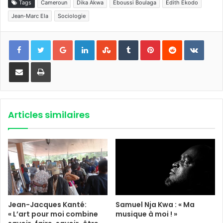
Tags
Cameroun
Dika Akwa
Eboussi Boulaga
Edith Ekodo
Jean-Marc Ela
Sociologie
Google+
Linkedin
StumbleUpon
Tumblr
Pinterest
Reddit
VKont
Partager par email
Imprimer
Articles similaires
Jean-Jacques Kanté:
Samuel Nja Kwa : « Ma
« L’art pour moi combine
musique à moi ! »