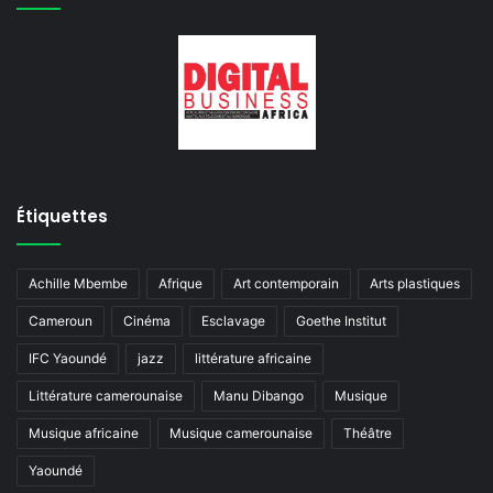
Étiquettes
Achille Mbembe
Afrique
Art contemporain
Arts plastiques
Cameroun
Cinéma
Esclavage
Goethe Institut
IFC Yaoundé
jazz
littérature africaine
Littérature camerounaise
Manu Dibango
Musique
Musique africaine
Musique camerounaise
Théâtre
Yaoundé