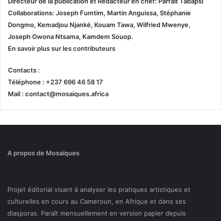
Directeur de la publication et
Rédacteur en chef: Parfait Tabapsi
Collaborations: Joseph Fumtim, Martin Anguissa, Stéphanie
Dongmo, Kemadjou Njanké, Kouam Tawa, Wilfried Mwenye,
Joseph Owona Ntsama, Kamdem Souop.
En savoir plus sur les contributeurs
Contacts :
Téléphone : +237 696 46 58 17
Mail : contact@mosaiques.africa
A propos de Mosaïques
Projet éditorial visant à analyser les pratiques artistiques et
culturelles en cours au Cameroun, en Afrique et dans ses
diasporas. Paraît mensuellement en version papier depuis