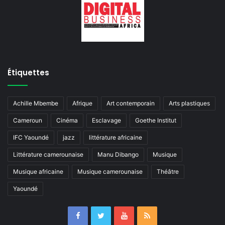
Étiquettes
Achille Mbembe
Afrique
Art contemporain
Arts plastiques
Cameroun
Cinéma
Esclavage
Goethe Institut
IFC Yaoundé
jazz
littérature africaine
Littérature camerounaise
Manu Dibango
Musique
Musique africaine
Musique camerounaise
Théâtre
Yaoundé