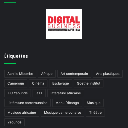
Étiquettes
Achille Mbembe
Afrique
Art contemporain
Arts plastiques
Cameroun
Cinéma
Esclavage
Goethe Institut
IFC Yaoundé
jazz
littérature africaine
Littérature camerounaise
Manu Dibango
Musique
Musique africaine
Musique camerounaise
Théâtre
Yaoundé