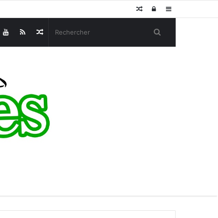
Article
Connexion
Sidebar
Aléatoire
(barre
Article
latérale)
Aléatoire