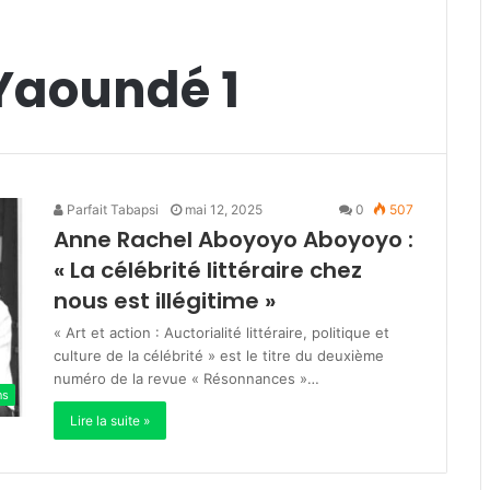
 Yaoundé 1
Parfait Tabapsi
mai 12, 2025
0
507
Anne Rachel Aboyoyo Aboyoyo :
« La célébrité littéraire chez
nous est illégitime »
« Art et action : Auctorialité littéraire, politique et
culture de la célébrité » est le titre du deuxième
numéro de la revue « Résonnances »…
ns
Lire la suite »