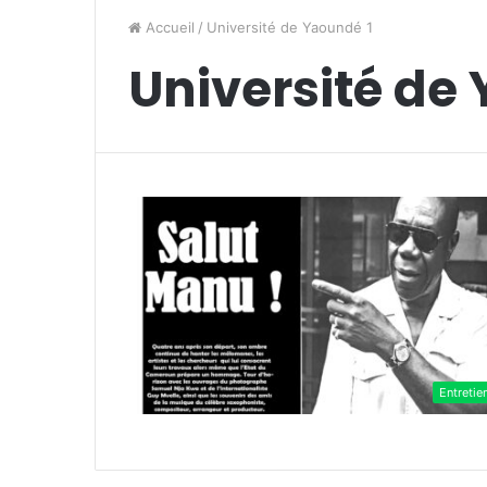
Accueil
/
Université de Yaoundé 1
Université de
Entretie