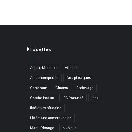
Étiquettes
Achille Mbembe
Afrique
Art contemporain
Arts plastiques
Cameroun
Cinéma
Esclavage
Goethe Institut
IFC Yaoundé
jazz
littérature africaine
Littérature camerounaise
Manu Dibango
Musique