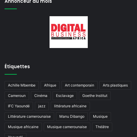
Annonceur du mois
Étiquettes
Achille Mbembe
Afrique
Art contemporain
Arts plastiques
Cameroun
Cinéma
Esclavage
Goethe Institut
IFC Yaoundé
jazz
littérature africaine
Littérature camerounaise
Manu Dibango
Musique
Musique africaine
Musique camerounaise
Théâtre