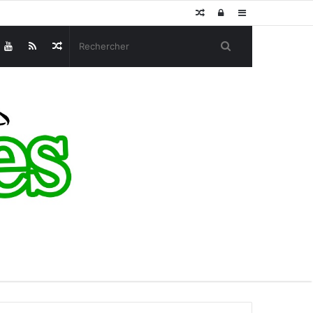
Article
Connexion
Sidebar
Aléatoire
(barre
Article
latérale)
Aléatoire