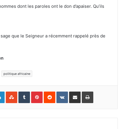
ommes dont les paroles ont le don d’apaiser. Qu’ils
nd sage que le Seigneur a récemment rappelé près de
en
politique africaine
gle+
Linkedin
StumbleUpon
Tumblr
Pinterest
Reddit
VKontakte
Partager par email
Imprimer