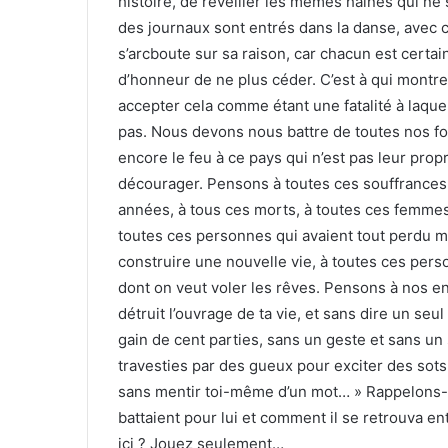
histoire, de réveiller les mêmes haines qui ne 
des journaux sont entrés dans la danse, avec c
s’arcboute sur sa raison, car chacun est certai
d’honneur de ne plus céder. C’est à qui montre
accepter cela comme étant une fatalité à laq
pas. Nous devons nous battre de toutes nos f
encore le feu à ce pays qui n’est pas leur pro
décourager. Pensons à toutes ces souffrances
années, à tous ces morts, à toutes ces femmes 
toutes ces personnes qui avaient tout perdu m
construire une nouvelle vie, à toutes ces per
dont on veut voler les rêves. Pensons à nos enf
détruit l’ouvrage de ta vie, et sans dire un seu
gain de cent parties, sans un geste et sans un
travesties par des gueux pour exciter des sots,
sans mentir toi-même d’un mot… » Rappelons-
battaient pour lui et comment il se retrouva ent
ici ? Jouez seulement…