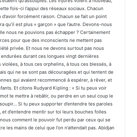
s’étaient qu’assoupies. Les injures volent à nouveau,
ette fois-ci l’appui des réseaux sociaux. Chacun
n d’avoir forcément raison. Chacun se fait un point
ra qu’il est plus « garçon » que l’autre. Devons-nous
uelle nous ne pouvions pas échapper ? Certainement
orces pour que des inconscients ne mettent pas
priété privée. Et nous ne devons surtout pas nous
 endurées durant ces longues vingt dernières
violées, à tous ces orphelins, à tous ces blessés, à
ais qui ne se sont pas découragées et qui tentent de
sonnes qui avaient recommencé à espérer, à rêver, et
ants. Et citons Rudyard Kipling : « Si tu peux voir
l mot te mettre à rebâtir, ou perdre en un seul coup le
 soupir… Si tu peux supporter d’entendre tes paroles
 et d’entendre mentir sur toi leurs bouches folles
nous comment le pouvoir fut perdu par ceux qui se
re les mains de celui que l’on n’attendait pas. Abidjan