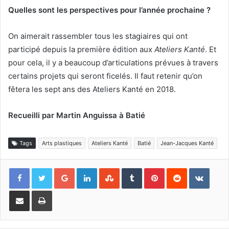
Quelles sont les perspectives pour l’année prochaine ?
On aimerait rassembler tous les stagiaires qui ont
participé depuis la première édition aux
Ateliers Kanté
. Et
pour cela, il y a beaucoup d’articulations prévues à travers
certains projets qui seront ficelés. Il faut retenir qu’on
fêtera les sept ans des Ateliers Kanté en 2018.
Recueilli par Martin Anguissa à Batié
Tags
Arts plastiques
Ateliers Kanté
Batié
Jean-Jacques Kanté
Google+
Linkedin
StumbleUpon
Tumblr
Pinterest
Reddit
VKont
Partager par email
Imprimer