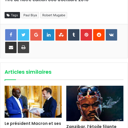
Tags
Paul Biya
Robert Mugabe
Google+
Linkedin
StumbleUpon
Tumblr
Pinterest
Reddit
VKont
Partager par email
Imprimer
Articles similaires
Le président Macron et ses
Zanzibar, l’étoile filante