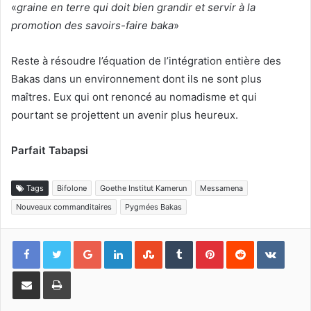
«
graine en terre qui doit bien grandir et servir à la
promotion des savoirs-faire baka
»
Reste à résoudre l’équation de l’intégration entière des
Bakas dans un environnement dont ils ne sont plus
maîtres. Eux qui ont renoncé au nomadisme et qui
pourtant se projettent un avenir plus heureux.
Parfait Tabapsi
Tags
Bifolone
Goethe Institut Kamerun
Messamena
Nouveaux commanditaires
Pygmées Bakas
Google+
Linkedin
StumbleUpon
Tumblr
Pinterest
Reddit
VKont
Partager par email
Imprimer