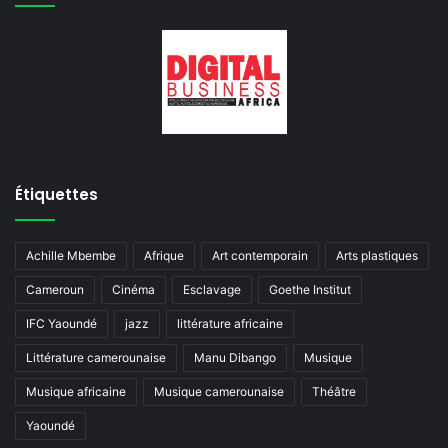
Étiquettes
Achille Mbembe
Afrique
Art contemporain
Arts plastiques
Cameroun
Cinéma
Esclavage
Goethe Institut
IFC Yaoundé
jazz
littérature africaine
Littérature camerounaise
Manu Dibango
Musique
Musique africaine
Musique camerounaise
Théâtre
Yaoundé