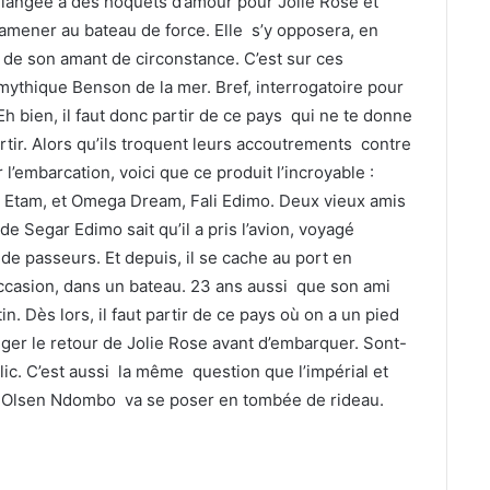
élangée à des hoquets d’amour pour Jolie Rose et
l’amener au bateau de force. Elle s’y opposera, en
 de son amant de circonstance. C’est sur ces
 mythique Benson de la mer. Bref, interrogatoire pour
 bien, il faut donc partir de ce pays qui ne te donne
rtir. Alors qu’ils troquent leurs accoutrements contre
l’embarcation, voici que ce produit l’incroyable :
r Etam, et Omega Dream, Fali Edimo. Deux vieux amis
de Segar Edimo sait qu’il a pris l’avion, voyagé
 de passeurs. Et depuis, il se cache au port en
occasion, dans un bateau. 23 ans aussi que son ami
. Dès lors, il faut partir de ce pays où on a un pied
ger le retour de Jolie Rose avant d’embarquer. Sont-
ublic. C’est aussi la même question que l’impérial et
n Olsen Ndombo va se poser en tombée de rideau.