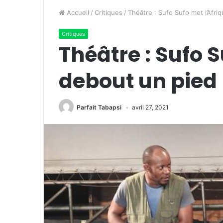
Accueil
/
Critiques
/
Théâtre : Sufo Sufo met l’Afri
Critiques
Théâtre : Sufo S
debout un pied
Parfait Tabapsi
avril 27, 2021