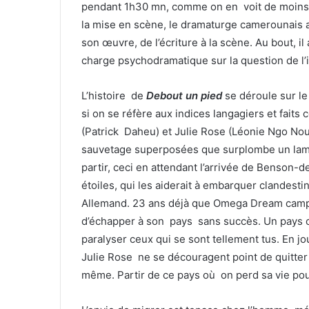
pendant 1h30 mn, comme on en voit de moins
la mise en scène, le dramaturge camerounais a
son œuvre, de l’écriture à la scène. Au bout, il 
charge psychodramatique sur la question de l’
L’histoire de
Debout un pied
se déroule sur le
si on se réfère aux indices langagiers et fait
(Patrick Daheu) et Julie Rose (Léonie Ngo No
sauvetage superposées que surplombe un lampa
partir, ceci en attendant l’arrivée de Benson-
étoiles, qui les aiderait à embarquer clandest
Allemand. 23 ans déjà que Omega Dream campe s
d’échapper à son pays sans succès. Un pays où 
paralyser ceux qui se sont tellement tus. En j
Julie Rose ne se découragent point de quitter leu
même. Partir de ce pays où on perd sa vie pou