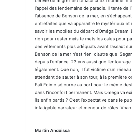
L’envie de migrer est tenace chez l’homme, m
l’appel des lendemains de paradis. Il tente de 
l’absence de Benson de la mer, en s’échappant
entrefaites que va apparaitre le mystérieux et
savoir les mobiles du départ d’Oméga Dream. Eh
rien pour rester mais te mets les cales pour pa
des vêtements plus adéquats avant l’assaut sur 
Benson de la mer n’est rien d’autre que Sega
depuis l’enfance. 23 ans aussi que l’entourage 
légalement. Que non, il fut victime d’un réseau
attendant de sauter à son tour, à la première 
Fali Edimo séjourne au port pour le même destin
dans l’inconfort permanent. Mais Omega va exi
ils enfin partis ? C’est l’expectative dans le p
infatigable narrateur et meneur de rôles Vha
Martin Anguissa