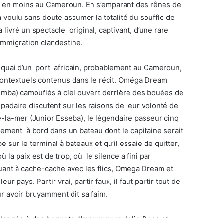
 en moins au Cameroun. En s’emparant des rênes de
 voulu sans doute assumer la totalité du souffle de
a livré un spectacle original, captivant, d’une rare
immigration clandestine.
 quai d’un port africain, probablement au Cameroun,
s contextuels contenus dans le récit. Oméga Dream
umba) camouflés à ciel ouvert derrière des bouées de
daire discutent sur les raisons de leur volonté de
de-la-mer (Junior Esseba), le légendaire passeur cinq
inement à bord dans un bateau dont le capitaine serait
ur le terminal à bateaux et qu’il essaie de quitter,
la paix est de trop, où le silence a fini par
ouant à cache-cache avec les flics, Omega Dream et
r pays. Partir vrai, partir faux, il faut partir tout de
r avoir bruyamment dit sa faim.