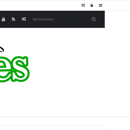
Article
Connexion
Sidebar
Aléatoire
(barre
Article
latérale)
Aléatoire