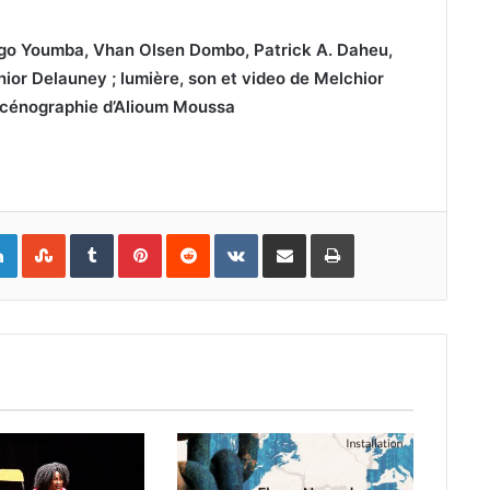
Ngo Youmba, Vhan Olsen Dombo, Patrick A. Daheu,
hior Delauney ; lumière, son et video de Melchior
 Scénographie d’Alioum Moussa
gle+
Linkedin
StumbleUpon
Tumblr
Pinterest
Reddit
VKontakte
Partager par email
Imprimer