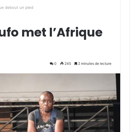
que debout un pied
ufo met l’Afrique
0
245
2 minutes de lecture